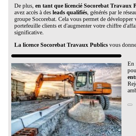
De plus,
en tant que licencié Socorebat Travaux 
avez accès à des
leads qualifiés
, générés par le rése
groupe Socorebat. Cela vous permet de développer 
portefeuille clients et d'augmenter votre chiffre d'aff
significative.
La licence Socorebat Travaux Publics
vous donne
accès à un soutien et à des ressources précieuses pou
vos projets. Que ce soit pour la construction de route
En 
l'aménagement urbain ou les travaux de génie civil,
pou
compter sur l'expertise et le savoir-faire du groupe 
ent
réaliser vos projets avec succès.
Rej
amb