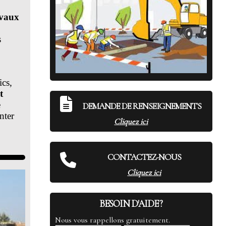
avaux
s
ics,
t
e
DEMANDE DE RENSEIGNEMENTS
nter
Cliquez ici
CONTACTEZ-NOUS
Cliquez ici
BESOIN D'AIDE ?
Nous vous rappellons gratuitement.