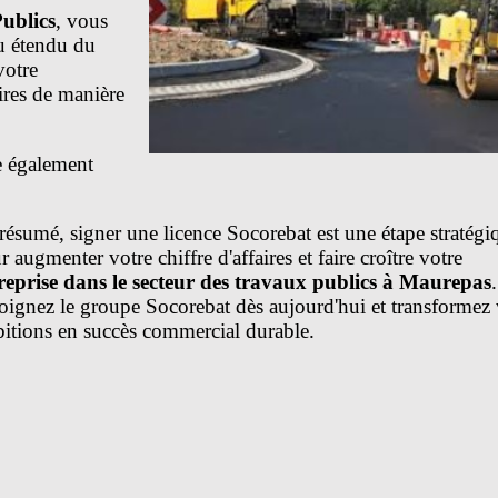
Publics
, vous
au étendu du
votre
aires de manière
 également
r mener à bien
s,
résumé, signer une licence Socorebat est une étape stratégi
 vous pouvez
r augmenter votre chiffre d'affaires et faire croître votre
Socorebat pour
reprise dans le secteur des travaux publics à Maurepas
.
oignez le groupe Socorebat dès aujourd'hui et transformez
itions en succès commercial durable.