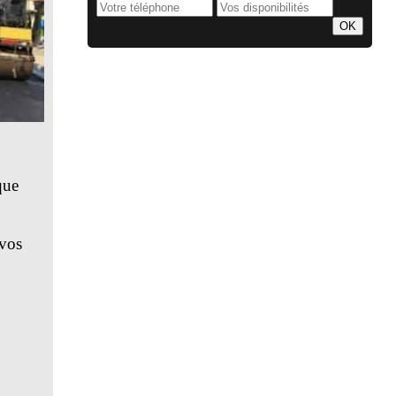
que
 vos