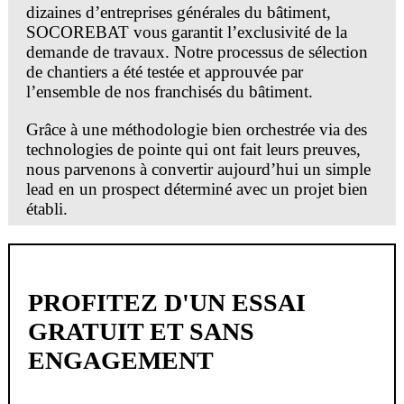
dizaines d’entreprises générales du bâtiment,
SOCOREBAT vous garantit l’exclusivité de la
demande de travaux. Notre processus de sélection
de chantiers a été testée et approuvée par
l’ensemble de nos franchisés du bâtiment.
Grâce à une méthodologie bien orchestrée via des
technologies de pointe qui ont fait leurs preuves,
nous parvenons à convertir aujourd’hui un simple
lead en un prospect déterminé avec un projet bien
établi.
Malgré les moyens financiers et l’investissement
personnel que peuvent mettre certaines entreprises
du bâtiment pour améliorer la rentabilité de leur
PROFITEZ D'UN ESSAI
société, il leur est très difficile voire impossible de
se démarquer sur les réseaux sociaux et obtenir des
GRATUIT ET SANS
leads en travaux. SOCOREBAT,
apporteur
ENGAGEMENT
d’affaires
, s’en charge pour vous.
Outre un référencement des plus efficaces, nos