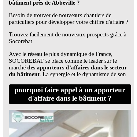
bâtiment près de Abbeville ?
Besoin de trouver de nouveaux chantiers de
particuliers pour développer votre chiffre d'affaire ?
Trouvez facilement de nouveaux prospects grâce à
Socorebat
Avec le réseau le plus dynamique de France,
SOCOREBAT se place comme le leader sur le
marché
des apporteurs d’affaires dans le secteur
du bâtiment
. La synergie et le dynamisme de son
réseau de partenaires lui confère une puissance
remarquable pour les offres de chantiers tous corps
pourquoi faire appel à un apporteur
d’état mais surtout les plus rentables du territoire
d'affaire dans le bâtiment ?
national.
Toujours avant-gardiste et sans cesse à la pointe de
l’innovation digitale, SOCOREBAT a développé
des outils capables de cibler au plus près les
chantiers de votre département et vous apporter des