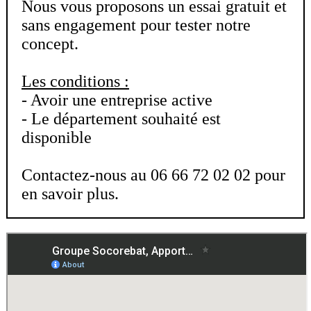
Nous vous proposons un essai gratuit et
équipes marketing travaillent tous les jours pour
sans engagement pour tester notre
vous obtenir des leads frais convertissables en
concept.
prospects qualifiés puis vous transfèrent ces leads
en temps réels et en exclusivité directement sur
votre boîte email.
Les conditions :
- Avoir une entreprise active
Votre seule mission : gagner le marché de travaux
- Le département souhaité est
que nous vous apportons!
disponible
Vous ne perdrez plus votre temps à démarcher et
relancer sans aucun résultat en retour. Avec
Contactez-nous au 06 66 72 02 02 pour
SOCOREBAT apporteur d’affaires
, vous allez
en savoir plus.
gagner en efficacité et optimiser votre temps, vous
recevrez de nouveaux prospects tous les jours.