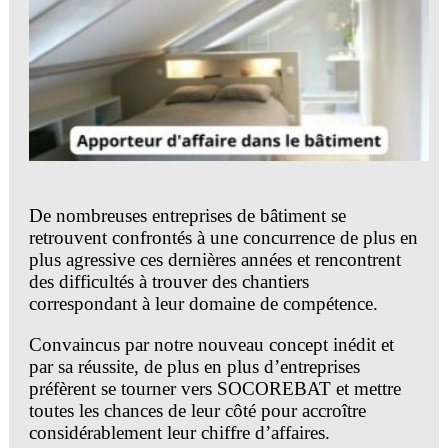
demandes de travaux en bâtiment en tous corps
d’état rentables et de façon récurrente. La notoriété
de SOCOREBAT en fait un acteur incontournable
du secteur des
apporteurs d’affaires dans le
bâtiment.
SOCOREBAT est le premier apporteur d’affaires à
vous garantir des demandes de travaux en grande
quantité. La vraie différence avec ses concurrents
réside dans l’exclusivité de la demande, vous êtes
De nombreuses entreprises de bâtiment se
la seule entreprise en relation avec le prospect et
retrouvent confrontés à une concurrence de plus en
son interlocuteur direct.
plus agressive ces dernières années et rencontrent
des difficultés à trouver des chantiers
Le groupe SOCOREBAT tient à cœur d’accueillir
correspondant à leur domaine de compétence.
au sein de son réseau de partenaires des candidats
de tous horizons, ils ont tous un point commun
Convaincus par notre nouveau concept inédit et
leur professionnalisme et leur envie de réussir. Si
par sa réussite, de plus en plus d’entreprises
vous vous reconnaissez, vous êtes le bienvenu
préfèrent se tourner vers SOCOREBAT et mettre
parmi la belle équipe SOCOREBAT !
toutes les chances de leur côté pour accroître
considérablement leur chiffre d’affaires.