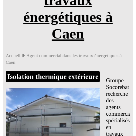
travaux
énergétiques à
Caen
Accueil
Agent commercial dans les travaux énergétiques à
Caen
Isolation thermique extérieure
Groupe
Socorebat
recherche
des
agents
commerciau
spécialisés
en
travaux