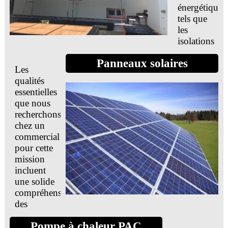
énergétiques
tels que
les
isolations
thermiques
Panneaux solaires
extérieures,
Les
les
qualités
panneaux
essentielles
solaires,
que nous
les
recherchons
pompes
chez un
à
commercial
chaleur,
pour cette
les
mission
poêles à
incluent
granulés
une solide
près de
compréhension
Caen.
des
enjeux
Vous
Pompe à chaleur PAC
énergétiques,